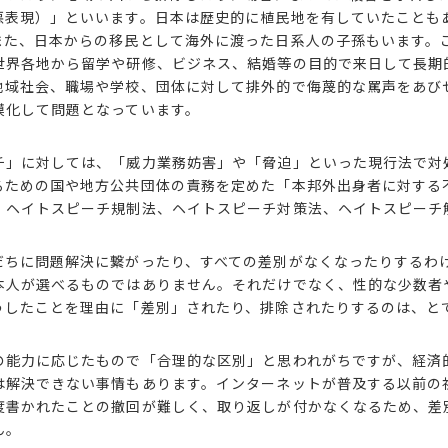
悪表現）」といいます。日本は歴史的に植民地を有していたことも
また、日本からの移民として海外に渡った日系人の子孫もいます。
世界各地から留学や研修、ビジネス、結婚等の目的で来日して長期
地域社会、職場や学校、団体に対して排外的で侮蔑的な罵声をあび
模化して問題となっています。
」に対しては、「威力業務妨害」や「脅迫」といった現行法で対処
るための国や地方公共団体の責務を定めた「本邦外出身者に対する
：ヘイトスピーチ規制法、ヘイトスピーチ対策法、ヘイトスピーチ
だちに問題解決に繋がったり、すべての差別がなくなったりするわ
本人が選べるものではありません。それだけでなく、性的な少数者
うしたことを理由に「差別」されたり、排除されたりするのは、と
の能力に応じたもので「合理的な区別」と思われがちですが、経済
は解決できない事情もあります。インターネットが普及する以前の
度書かれたことの撤回が難しく、取り返しが付かなくなるため、差
ん。