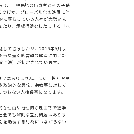
あり、旧植民地の出身者とその子孫
このほか、グローバル化の進展に伴
的に暮らしている人々が大勢いま
せたり、示威行動をしたりする「ヘ
してきましたが、2016年5月よ
不当な差別的言動の解消に向けた
解消法）が制定されています。
けではありません。また、性別や民
や政治的な思想、宗教等に対して
てつもない人権侵害になります。
的な理由や地理的な理由等で進学
社会でも深刻な差別問題はありま
別を助長する行為につながらない