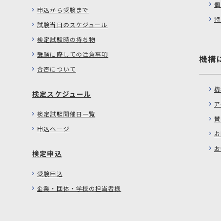
個
申込から受験まで
特
試験当日のスケジュール
検定試験時の持ち物
受験に際しての注意事項
機構
合否について
機
検定スケジュール
ア
検定試験開催日一覧
賛
申込ページ
お
お
検定申込
受験申込
企業・団体・学校の担当者様