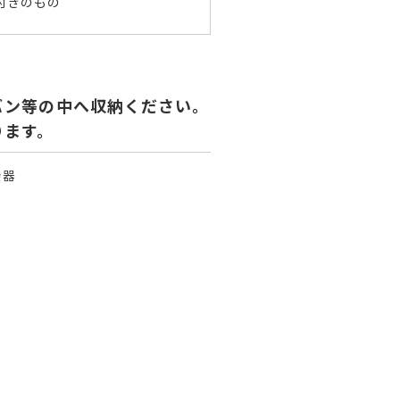
付きのもの
バン等の中へ収納ください。
ります。
機器