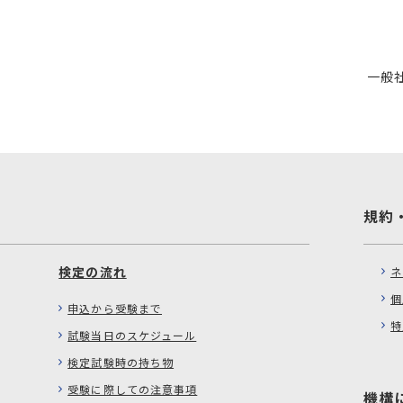
一般
規約
検定の流れ
ネ
個
申込から受験まで
特
試験当日のスケジュール
検定試験時の持ち物
受験に際しての注意事項
機構