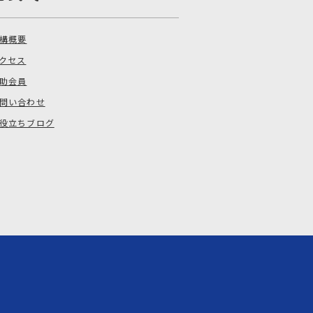
構概要
クセス
助会員
問い合わせ
役立ちブログ