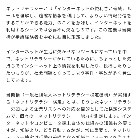
ネットリテラシーとは「インターネットの便利さと脅威、ル
ールを理解し、適確な情報を利用して、よりよい情報発信を
することができる能力」のことを意味し、インターネットを
利用するシーンでは必要不可欠なものです。この定義は当機
構が学識経験者を中心に独自に策定しました。
インターネットが生活に欠かせないツールになっている中
で、ネットリテラシーがかけているために、ちょっとした気
持ちでインターネット上の情報を利用したり、投稿したりし
たつもりが、社会問題となってしまう事件・事故が多く発生
しています。
当機構（一般社団法人ネットリテラシー検定機構）が実施す
る「ネットリテラシー検定」とは、そうしたネットリテラシ
ー欠如による企業リスクへの対応を目的としてた検定システ
ムで、個々の「ネットリテラシー」能力を測定します。イン
ターネットやコンピュータ端末自体の仕組みの知識も必要で
すが、知識より、どう行動するかが非常に重要で、ネットリ
テラシー検定は行動の前提となる知識にフォーカスを当てた