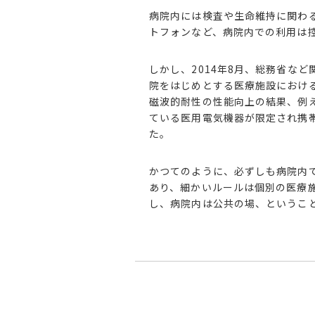
病院内には検査や生命維持に関わ
トフォンなど、病院内での利用は
しかし、2014年8月、総務省な
院をはじめとする
医療施設におけ
磁波的耐性の性能向上の結果、例
ている医用電気機器が限定され携
た
。
かつてのように、必ずしも病院内
あり、細かいルールは個別の医療
し、病院内は公共の場、というこ