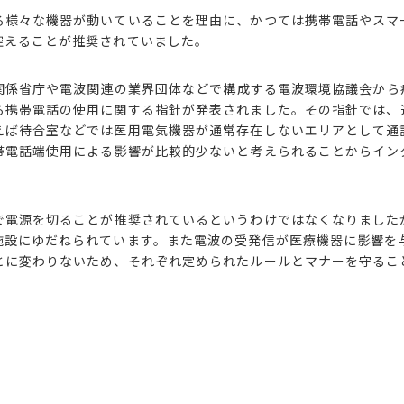
る様々な機器が動いていることを理由に、かつては携帯電話やスマ
控えることが推奨されていました。
ど関係省庁や電波関連の業界団体などで構成する電波環境協議会から
る携帯電話の
使用に関する
指針が発表されました。その指針では、
えば待合室などでは医用電気機器が通常存在しないエリアとして通
帯電話端使用による影響が比較的少ないと考えられることからイン
で電源を切ることが推奨されているというわけではなくなりました
施設にゆだねられています。
また電波の受発信
が医療機器に影響を
とに変わりないため、それぞれ定められたルールとマナーを守るこ