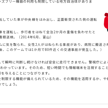
ンズフリー機器の利用も制限している地方自治体がありま
転していた車が中央線をはみ出し、正面衝突された側の運転
）
車を運転し、歩行者をはねて全治2か月の重傷を負わせたと
類送検。（2014年6月、富山）
ムに気を取られ、女性2人がはねられる事故があり、病院に搬送さ
以後、このゲームでは1か月で80件近くの交通事故が発生した。）
して瞬時に判断し続けなければ安全に走行できません。警視庁による
とがわかっています。そのため、短い時間でも情報端末を注視するこ
害を与えることにつながります。
を制限する機能が備えられているため、その機能を活用するか、や
きでしょう。