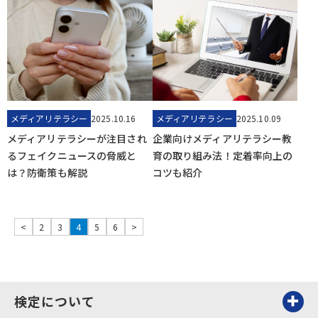
メディアリテラシー
2025.10.16
メディアリテラシー
2025.10.09
メディアリテラシーが注目され
企業向けメディアリテラシー教
るフェイクニュースの脅威と
育の取り組み法！定着率向上の
は？防衛策も解説
コツも紹介
<
2
3
4
5
6
>
検定について