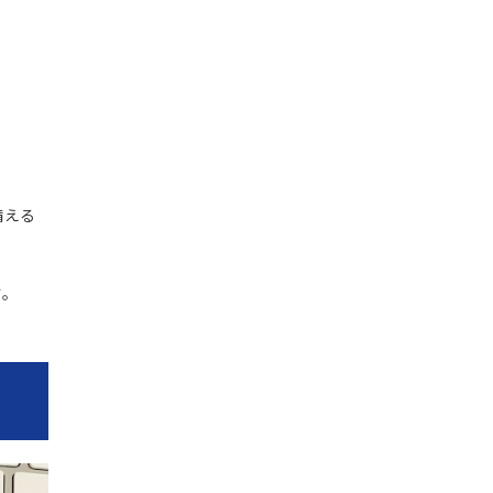
備える
す。