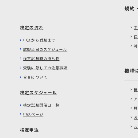
規約
検定の流れ
ネ
個
申込から受験まで
特
試験当日のスケジュール
検定試験時の持ち物
受験に際しての注意事項
機構
合否について
機
検定スケジュール
ア
検定試験開催日一覧
賛
申込ページ
お
お
検定申込