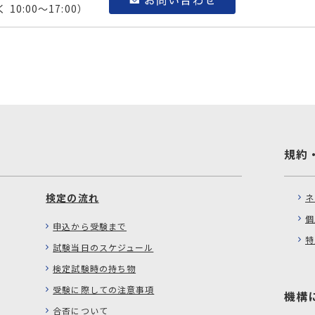
0:00～17:00）
規約
検定の流れ
ネ
個
申込から受験まで
特
試験当日のスケジュール
検定試験時の持ち物
受験に際しての注意事項
機構
合否について