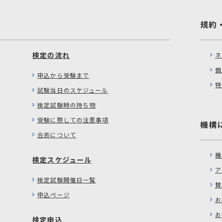
規約
検定の流れ
ネ
個
申込から受験まで
特
試験当日のスケジュール
検定試験時の持ち物
受験に際しての注意事項
機構
合否について
機
検定スケジュール
ア
検定試験開催日一覧
賛
申込ページ
お
お
検定申込