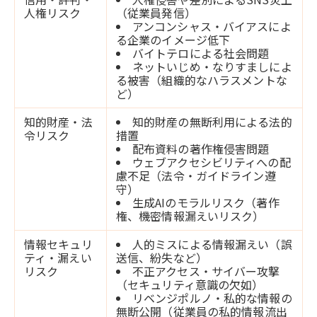
人権リスク
（従業員発信）
アンコンシャス・バイアスによ
る企業のイメージ低下
バイトテロによる社会問題
ネットいじめ・なりすましによ
る被害（組織的なハラスメントな
ど）
知的財産・法
知的財産の無断利用による法的
令リスク
措置
配布資料の著作権侵害問題
ウェブアクセシビリティへの配
慮不足（法令・ガイドライン遵
守）
生成AIのモラルリスク（著作
権、機密情報漏えいリスク）
情報セキュリ
人的ミスによる情報漏えい（誤
ティ・漏えい
送信、紛失など）
リスク
不正アクセス・サイバー攻撃
（セキュリティ意識の欠如）
リベンジポルノ・私的な情報の
無断公開（従業員の私的情報流出