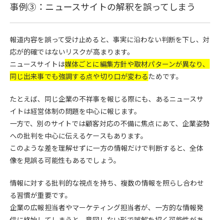
事例③：ニュースサイトの解釈を誤ってしまう
報道内容を誤って受け止めると、事実に沿わない判断を下し、対
応が的確ではないリスクが高まります。
ニュースサイトは
媒体ごとに編集方針や取材パターンが異なり、
同じ出来事でも強調する点や切り口が変わる
ためです。
たとえば、同じ企業の不祥事を報じる際にも、あるニュースサ
イトは経営体制の問題を中心に報じます。
一方で、別のサイトでは顧客対応の不備に焦点にあて、企業姿勢
への批判を中心に伝えるケースもあります。
このような差を理解せずに一方の情報だけで判断すると、全体
像を見誤る可能性もあるでしょう。
情報に対する批判的な視点を持ち、複数の情報を照らし合わせ
る習慣が重要です。
企業の広報担当者やマーケティング担当者が、一方的な情報発
信に終始してしまうと、意図しない形で誤解を招く可能性があ