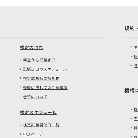
規約
検定の流れ
ネ
個
申込から受験まで
特
試験当日のスケジュール
検定試験時の持ち物
受験に際しての注意事項
機構
合否について
機
検定スケジュール
ア
検定試験開催日一覧
賛
申込ページ
お