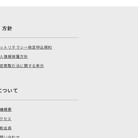
・方針
ットリテラシー検定申込規約
人情報保護方針
定商取引法に関する表示
について
構概要
クセス
助会員
問い合わせ