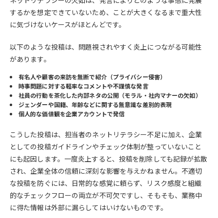
ネットリテラシーの欠如は、発言によりどのような事態に発展
するかを想定できていないため、ことが大きくなるまで重大性
に気づけないケースがほとんどです。
以下のような投稿は、問題視されやすく炎上につながる可能性
があります。
有名人や顧客の来訪を無断で紹介（プライバシー侵害）
時事問題に対する軽率なコメントや不謹慎な発言
社員の行動を茶化した内部ネタの公開（モラル・社内マナーの欠如）
ジェンダーや国籍、年齢などに関する無意識な差別的表現
個人的な価値観を企業アカウントで発信
こうした投稿は、担当者のネットリテラシー不足に加え、企業
としての投稿ガイドラインやチェック体制が整っていないこと
にも起因します。一度炎上すると、投稿を削除しても記録が拡散
され、企業全体の信頼に深刻な影響を与えかねません。不適切
な投稿を防ぐには、日常的な感覚に頼らず、リスク感度と組織
的なチェックフローの両立が不可欠ですし、そもそも、業務中
に得た情報は外部に漏らしてはいけないものです。