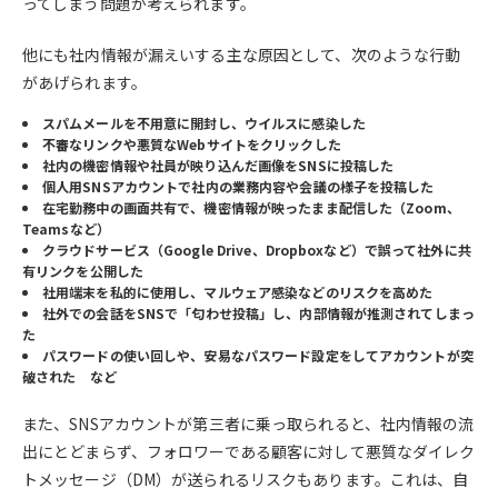
ってしまう問題が考えられます。
他にも社内情報が漏えいする主な原因として、次のような行動
があげられます。
スパムメールを不用意に開封し、ウイルスに感染した
不審なリンクや悪質なWebサイトをクリックした
社内の機密情報や社員が映り込んだ画像をSNSに投稿した
個人用SNSアカウントで社内の業務内容や会議の様子を投稿した
在宅勤務中の画面共有で、機密情報が映ったまま配信した（Zoom、
Teamsなど）
クラウドサービス（Google Drive、Dropboxなど）で誤って社外に共
有リンクを公開した
社用端末を私的に使用し、マルウェア感染などのリスクを高めた
社外での会話をSNSで「匂わせ投稿」し、内部情報が推測されてしまっ
た
パスワードの使い回しや、安易なパスワード設定をしてアカウントが突
破された など
また、SNSアカウントが第三者に乗っ取られると、社内情報の流
出にとどまらず、フォロワーである顧客に対して悪質なダイレク
トメッセージ（DM）が送られるリスクもあります。これは、自