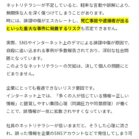
ネットリテラシーが不足していると、軽率な言動や誤解により、
無関係な人を深く傷つけてしまうことがあります。
時には、誹謗中傷がエスカレートし、
死亡事故や逮捕者が出る
といった重大な事件に発展するリスク
も否定できません。
実際、SNSやインターネット上のデマによる誹謗中傷が原因で、
自殺に追い込まれる事例が多数報告されており、深刻な社会問
題となっています。
このようなネットリテラシーの欠如は、決して個人の問題にと
どまりません。
企業にとっても看過できないリスク要因です。
インターネット上では、「多くの人が信じている情報＝正しい
情報」と錯覚しやすい集団心理（同調圧力や同類原理）が働く
ことで、誤情報が一気に拡散されやすくなっています。
社員のネットリテラシーが低いままだと、そうした心理に流さ
れ、誤った情報を企業のSNSアカウントなどで発信してしまう可