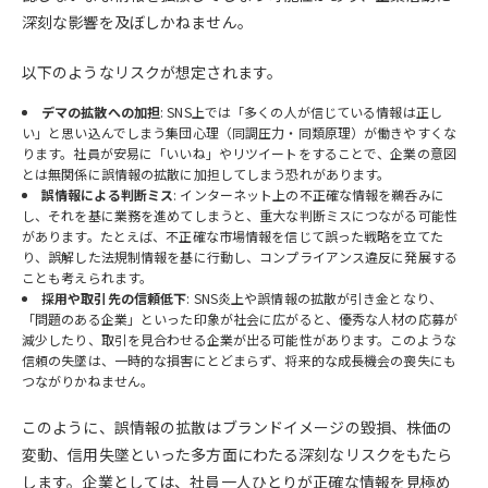
深刻な影響を及ぼしかねません。
以下のようなリスクが想定されます。
デマの拡散への加担
: SNS上では「多くの人が信じている情報は正し
い」と思い込んでしまう集団心理（同調圧力・同類原理）が働きやすくな
ります。社員が安易に「いいね」やリツイートをすることで、企業の意図
とは無関係に誤情報の拡散に加担してしまう恐れがあります。
誤情報による判断ミス
: インターネット上の不正確な情報を鵜呑みに
し、それを基に業務を進めてしまうと、重大な判断ミスにつながる可能性
があります。たとえば、不正確な市場情報を信じて誤った戦略を立てた
り、誤解した法規制情報を基に行動し、コンプライアンス違反に発展する
ことも考えられます。
採用や取引先の信頼低下
: SNS炎上や誤情報の拡散が引き金となり、
「問題のある企業」といった印象が社会に広がると、優秀な人材の応募が
減少したり、取引を見合わせる企業が出る可能性があります。このような
信頼の失墜は、一時的な損害にとどまらず、将来的な成長機会の喪失にも
つながりかねません。
このように、誤情報の拡散はブランドイメージの毀損、株価の
変動、信用失墜といった多方面にわたる深刻なリスクをもたら
します。企業としては、社員一人ひとりが正確な情報を見極め