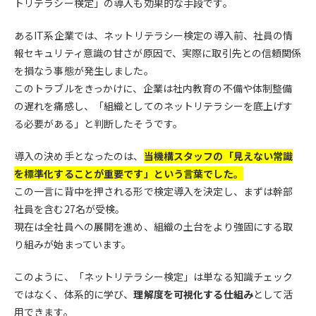
トリテラシー検定」の導入も効果的な手段です。
あるIT系企業では、ネットリテラシー検定の導入前、社員の情
報セキュリティ意識の甘さが原因で、実際に取引先との信頼関係
を損なう事態が発生しました。
このトラブルをきっかけに、企業は社内教育の不備や体制整備
の遅れを痛感し、「組織としてのネットリテラシーを底上げす
る必要がある」と判断したそうです。
導入の決め手となったのは、
当機構スタッフの「見えない常識
を標準化することが重要です」という言葉でした。
この一言に背中を押される形で検定導入を決定し、まずは幹部
社員を含む27名が受検。
現在は全社員への展開を進め、組織の土台をより強固にする取
り組みが始まっています。
このように、「ネットリテラシー検定」は単なる知識チェック
ではなく、体系的に学び、
理解度を可視化する仕組み
として活
用できます。