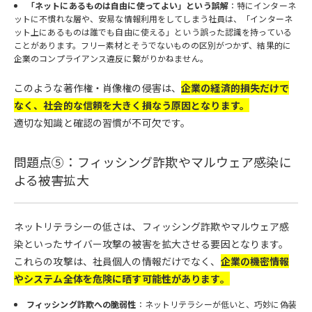
「ネットにあるものは自由に使ってよい」という誤解
：特にインターネ
ットに不慣れな層や、安易な情報利用をしてしまう社員は、「インターネ
ット上にあるものは誰でも自由に使える」という誤った認識を持っている
ことがあります。フリー素材とそうでないものの区別がつかず、結果的に
企業のコンプライアンス違反に繋がりかねません。
このような著作権・肖像権の侵害は、
企業の経済的損失だけで
なく、社会的な信頼を大きく損なう原因となります。
適切な知識と確認の習慣が不可欠です。
問題点⑤：フィッシング詐欺やマルウェア感染に
よる被害拡大
ネットリテラシーの低さは、フィッシング詐欺やマルウェア感
染といったサイバー攻撃の被害を拡大させる要因となります。
これらの攻撃は、社員個人の情報だけでなく、
企業の機密情報
やシステム全体を危険に晒す可能性があります。
フィッシング詐欺への脆弱性
：ネットリテラシーが低いと、巧妙に偽装