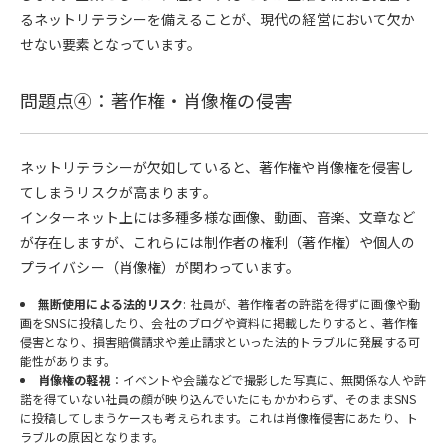
るネットリテラシーを備えることが、現代の経営において欠か
せない要素となっています。
問題点④：著作権・肖像権の侵害
ネットリテラシーが欠如していると、著作権や肖像権を侵害し
てしまうリスクが高まります。
インターネット上には多種多様な画像、動画、音楽、文章など
が存在しますが、これらには制作者の権利（著作権）や個人の
プライバシー（肖像権）が関わっています。
無断使用による法的リスク
: 社員が、著作権者の許諾を得ずに画像や動
画をSNSに投稿したり、会社のブログや資料に掲載したりすると、著作権
侵害となり、損害賠償請求や差止請求といった法的トラブルに発展する可
能性があります。
肖像権の軽視
：イベントや会議などで撮影した写真に、無関係な人や許
諾を得ていない社員の顔が映り込んでいたにもかかわらず、そのままSNS
に投稿してしまうケースも考えられます。これは肖像権侵害にあたり、ト
ラブルの原因となります。