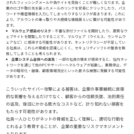
されたフィッシングメールや偽サイトを見抜くことが難しくなります。企
業のロゴや取引先を装ったメールのリンクを安易にクリックしたり、パス
ワードや機密情報を入力してしまったりするリスクが高まります。これに
より、アカウントの乗っ取りや大規模な情報漏えいに繋がる可能性があり
ます。
マルウェア感染のリスク
：不審な添付ファイルを開封したり、悪質なウ
ェブサイトを閲覧したりすることで、マルウェア（ウイルス、ランサムウ
ェアなど）に感染する可能性があります。ネットリテラシーが不足してい
る社員は、これらの脅威を認識しにくく、セキュリティソフトの警告を無
視してしまうことも考えられます。
企業システム全体への波及
：一部の社員の端末が感染すると、社内ネッ
トワークを通じて他のPCやサーバーへマルウェアが拡散し、業務停止、デ
ータの暗号化・破壊、顧客情報流出といった甚大な被害に発展する可能性
があります。
こういったサイバー攻撃による被害は、企業の事業継続に直接
的な影響を与えるだけでなく、顧客からの信頼失墜、法的責任
の追及、復旧にかかる膨大なコストなど、計り知れない損害を
もたらす可能性があります。
社員一人ひとりがネットの脅威を正しく理解し、適切な行動を
とれるよう教育することが、企業の重要なリスクマネジメント
となります。