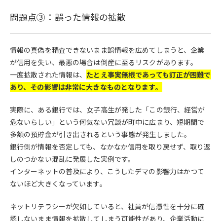
問題点③：誤った情報の拡散
情報の真偽を精査できないまま誤情報を広めてしまうと、企業
が信用を失い、最悪の場合は倒産に至るリスクがあります。
一度拡散された情報は、
たとえ事実無根であっても訂正が困難で
あり、その影響は非常に大きなものとなります。
実際に、ある銀行では、女子高生が発した「この銀行、経営が
危ないらしい」という何気ない冗談が町中に広まり、短期間で
多額の預貯金が引き出されるという事態が発生しました。
銀行側が情報を否定しても、なかなか信用を取り戻せず、取り返
しのつかない混乱に発展した実例です。
インターネットの普及により、こうしたデマの影響力はかつて
ないほど大きくなっています。
ネットリテラシーが欠如していると、社員が信憑性を十分に確
認しないまま情報を拡散してしまう可能性があり、企業活動に