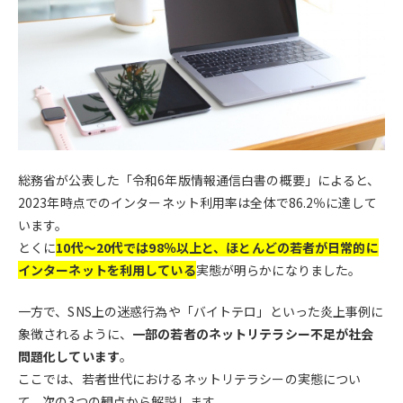
総務省が公表した「令和6年版情報通信白書の概要」によると、
2023年時点でのインターネット利用率は全体で86.2％に達して
います。
とくに
10代〜20代では98％以上と、ほとんどの若者が日常的に
インターネットを利用している
実態が明らかになりました。
一方で、SNS上の迷惑行為や「バイトテロ」といった炎上事例に
象徴されるように、
一部の若者のネットリテラシー不足が社会
問題化しています
。
ここでは、若者世代におけるネットリテラシーの実態につい
て、次の3つの観点から解説します。