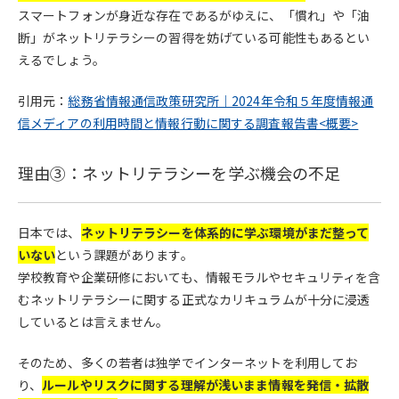
スマートフォンが身近な存在であるがゆえに、「慣れ」や「油
断」がネットリテラシーの習得を妨げている可能性もあるとい
えるでしょう。
引用元：
総務省情報通信政策研究所｜2024年令和５年度情報通
信メディアの利用時間と情報行動に関する調査報告書<概要>
理由③：ネットリテラシーを学ぶ機会の不足
日本では、
ネットリテラシーを体系的に学ぶ環境がまだ整って
いない
という課題があります。
学校教育や企業研修においても、情報モラルやセキュリティを含
むネットリテラシーに関する正式なカリキュラムが十分に浸透
しているとは言えません。
そのため、多くの若者は独学でインターネットを利用してお
り、
ルールやリスクに関する理解が浅いまま情報を発信・拡散