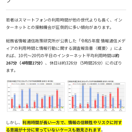
プ
若者はスマートフォンの利用時間が他の世代よりも長く、イン
ターネットとの接触機会が圧倒的に多い傾向があります。
総務省情報通信政策研究所が公表した「令和5年度 情報通信メデ
ィアの利用時間と情報行動に関する調査報告書〈概要〉」によ
れば、10代〜20代の平日のインターネット平均利用時間は
約
267分（4時間27分）
、休日は約326分（5時間26分）にのぼり
ます。
しかし、
利用時間が長い一方で、情報の信頼性やリスクに対す
る意識が十分に育っていないケースも散見されます
。