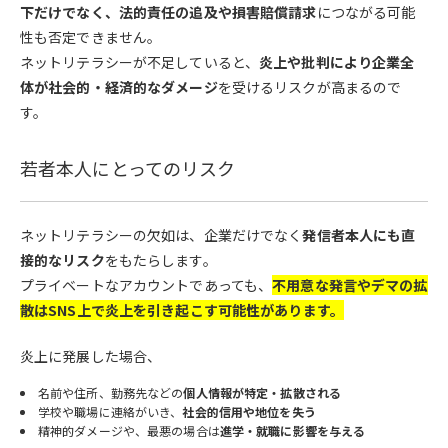
下だけでなく、法的責任の追及や損害賠償請求
につながる可能
性も否定できません。
ネットリテラシーが不足していると、
炎上や批判により企業全
体が社会的・経済的なダメージ
を受けるリスクが高まるので
す。
若者本人にとってのリスク
ネットリテラシーの欠如は、企業だけでなく
発信者本人にも直
接的なリスク
をもたらします。
プライベートなアカウントであっても、
不用意な発言やデマの拡
散はSNS上で炎上を引き起こす可能性があります。
炎上に発展した場合、
名前や住所、勤務先などの
個人情報が特定・拡散される
学校や職場に連絡がいき、
社会的信用や地位を失う
精神的ダメージや、最悪の場合は
進学・就職に影響を与える