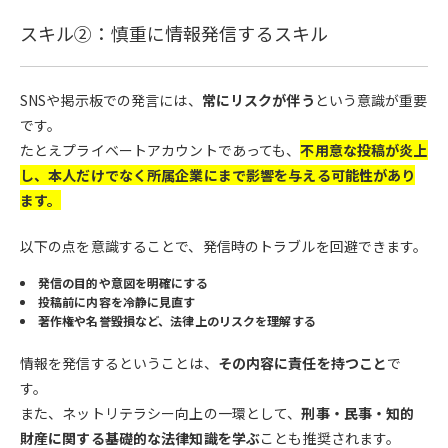
スキル②：慎重に情報発信するスキル
SNSや掲示板での発言には、
常にリスクが伴う
という意識が重要
です。
たとえプライベートアカウントであっても、
不用意な投稿が炎上
し、本人だけでなく所属企業にまで影響を与える可能性があり
ます。
以下の点を意識することで、発信時のトラブルを回避できます。
発信の目的や意図を明確にする
投稿前に内容を冷静に見直す
著作権や名誉毀損など、法律上のリスクを理解する
情報を発信するということは、
その内容に責任を持つこと
で
す。
また、ネットリテラシー向上の一環として、
刑事・民事・知的
財産に関する基礎的な法律知識を学ぶ
ことも推奨されます。