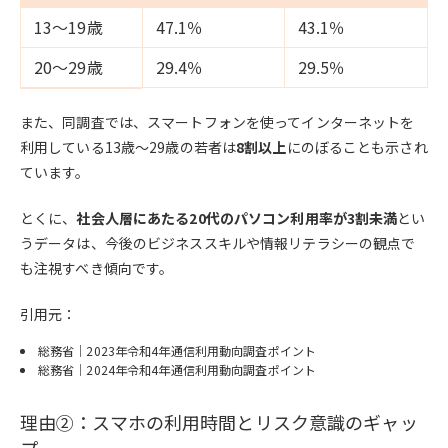
13～19歳
47.1％
43.1％
20～29歳
29.4％
29.5％
また、同調査では、スマートフォンを使ってインターネットを
利用している13歳〜29歳の若者は
8割以上
にのぼることも示され
ています。
とくに、
社会人層にあたる20代のパソコン利用率が3割未満
とい
うデータは、今後のビジネススキルや情報リテラシーの観点で
も注視すべき傾向です。
引用元：
総務省｜2023年令和4年通信利用動向調査ポイント
総務省｜2024年令和4年通信利用動向調査ポイント
理由②：スマホの利用時間とリスク意識のギャッ