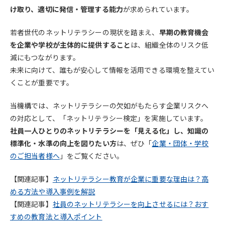
け取り、適切に発信・管理する能力
が求められています。
若者世代のネットリテラシーの現状を踏まえ、
早期の教育機会
を企業や学校が主体的に提供すること
は、組織全体のリスク低
減にもつながります。
未来に向けて、誰もが安心して情報を活用できる環境を整えてい
くことが重要です。
当機構では、ネットリテラシーの欠如がもたらす企業リスクへ
の対応として、「ネットリテラシー検定」を実施しています。
社員一人ひとりのネットリテラシーを「見える化」し、知識の
標準化・水準の向上を図りたい方
は、ぜひ「
企業・団体・学校
のご担当者様へ
」をご覧ください。
【関連記事】
ネットリテラシー教育が企業に重要な理由は？高
める方法や導入事例を解説
【関連記事】
社員のネットリテラシーを向上させるには？おす
すめの教育法と導入ポイント