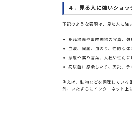
４．見る人に強いショッ
下記のような表現は、見た人に強
犯罪場面や事故現場の写真、処
血液、臓腑、血のり、性的な体
悪態や罵り言葉、人種や性別に
病原菌に感染したり、天災、テ
例えば、動物などを調理している
外、いたずらにインターネット上