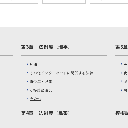
第3章 法制度（刑事）
第5
刑法
著
その他インターネットに関係する法律
商
青少年・児童
意
守秘義務違反
特
その他
第4章 法制度（民事）
模擬