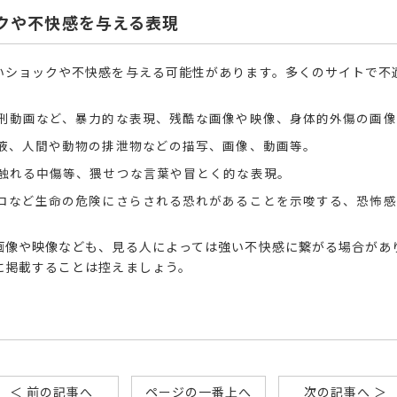
クや不快感を与える表現
いショックや不快感を与える可能性があります。多くのサイトで不
刑動画など、暴力的な表現、残酷な画像や映像、身体的外傷の画像
液、人間や動物の排泄物などの描写、画像、動画等。
触れる中傷等、猥せつな言葉や冒とく的な表現。
ロなど生命の危険にさらされる恐れがあることを示唆する、恐怖感
画像や映像なども、見る人によっては強い不快感に繋がる場合があ
に掲載することは控えましょう。
＜ 前の記事へ
ページの一番上へ
次の記事へ ＞