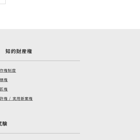
章 知的財産権
作権制度
標権
匠権
許権 / 実用新案権
試験