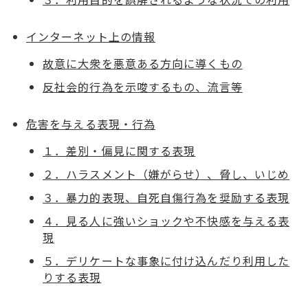
インターネット上の情報
故意に大衆を悪意ある方向に導くもの
反社会的行為を示唆するもの、流言等
危害を与える表現・行為
１．差別・偏見に関する表現
２．ハラスメント（嫌がらせ）、脅し、いじめ
３．暴力的表現、自死自傷行為を奨励する表現
４．見る人に強いショックや不快感を与える表
現
５．デリケートな事象に付け込んだり利用した
りする表現