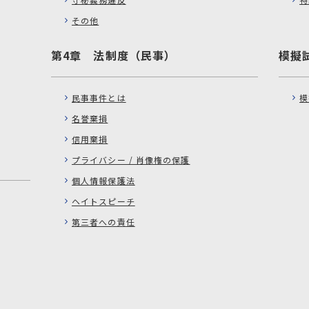
その他
第4章 法制度（民事）
模擬
民事事件とは
模
名誉棄損
信用棄損
プライバシー / 肖像権の保護
個人情報保護法
ヘイトスピーチ
第三者への責任