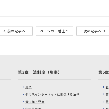
＜ 前の記事へ
ページの一番上へ
次の記事へ ＞
第3章 法制度（刑事）
第5
刑法
著
その他インターネットに関係する法律
商
青少年・児童
意
守秘義務違反
特