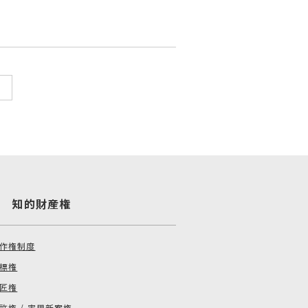
章 知的財産権
作権制度
標権
匠権
許権 / 実用新案権