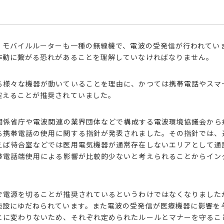
、モバイルルーターも一種の無線機で、電波の受発信が行われてい
作動に繋がる恐れがあることを理解していなければなりません。
る様々な機器が動いていることを理由に、かつては携帯電話やスマ
控えることが推奨されていました。
ど関係省庁や電波関連の業界団体などで構成する電波環境協議会から
る携帯電話の
使用に関する
指針が発表されました。その指針では、
えば待合室などでは医用電気機器が通常存在しないエリアとして通
帯電話端使用による影響が比較的少ないと考えられることからイン
で電源を切ることが推奨されているというわけではなくなりました
施設にゆだねられています。
また電波の受発信
が医療機器に影響を
とに変わりないため、それぞれ定められたルールとマナーを守るこ